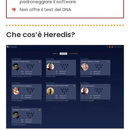
padroneggiare il software
Non offre il test del DNA
Che cos’è Heredis?