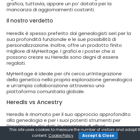
grafica, tuttavia, appare un po’ datata per la
mancanza di aggiornamenti costanti.
Il nostro verdetto
Heredis è spesso preferito dai genealogisti seri per la
sua profondità funzionale e le sue possibilità di
personalizzazione. Inoltre, offre un prodotto finito
migliore di MyHeritage. I grafici e i poster che si
possono creare su Heredis sono degni di essere
regalati.
MyHeritage è ideale per chi cerca un’integrazione
della genetica nella propria esplorazione genealogica
e un’ampia collaborazione attraverso una
piattaforma comunitaria globale.
Heredis vs Ancestry
Heredis è rinomato per il suo approccio approfondito
alla genealogia e per i suoi potenti strumenti per
l’inserimento dei dati, la creazione di alberi
This site uses cookies to measure the number of visitors and adapt t
genealogici personalizzati e un’ampia gamma di
content.
Cookie Policy
.
Accept & Close
rapporti dettagliati. È particolarmente apprezzato dai